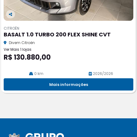
Co
m
CITROËN
pa
BASALT 1.0 TURBO 200 FLEX SHINE CVT
rtil
he
Divem Citroën
Ver Mais 1 lojas
R$ 130.880,00
0 km
2026/2026
Mais informações