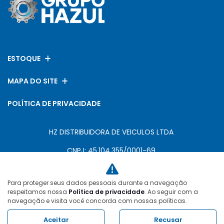
ESTOQUE
MAPA DO SITE
POLÍTICA DE PRIVACIDADE
HZ DISTRIBUIDORA DE VEICULOS LTDA
CNPJ: 45.104.355/0001-69
Para proteger seus dados pessoais durante a navegação
Desacelere. Seu bem maior é a vida.
respeitamos nossa
Política de privacidade
. Ao seguir com a
navegação e visita você concorda com nossas políticas.
Aceitar
Recusar