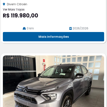
he
Divem Citroën
Ver Mais 1 lojas
R$ 119.980,00
0 km
2026/2026
Mais informações