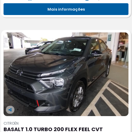
Mais informações
Co
m
CITROËN
pa
BASALT 1.0 TURBO 200 FLEX FEEL CVT
rtil