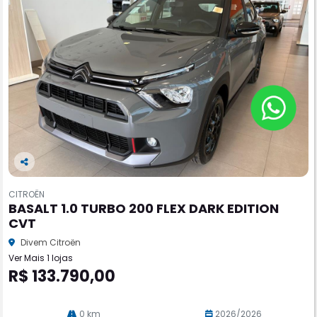
Co
m
CITROËN
pa
BASALT 1.0 TURBO 200 FLEX DARK EDITION
rtil
CVT
he
Divem Citroën
Ver Mais 1 lojas
R$ 133.790,00
0 km
2026/2026