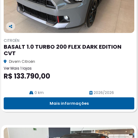
Co
m
CITROËN
pa
BASALT 1.0 TURBO 200 FLEX DARK EDITION
rtil
CVT
he
Divem Citroën
Ver Mais 1 lojas
R$ 133.790,00
0 km
2026/2026
Mais informações