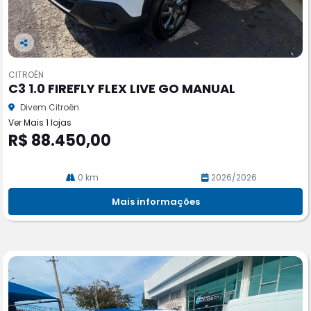
Co
m
CITROËN
pa
C3 1.0 FIREFLY FLEX LIVE GO MANUAL
rtil
he
Divem Citroën
Ver Mais 1 lojas
R$ 88.450,00
0 km
2026/2026
Mais informações