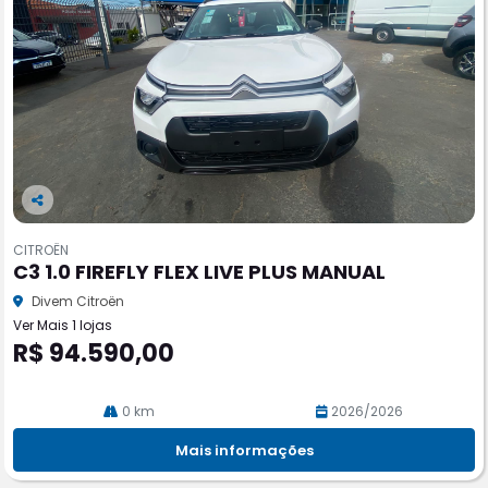
Co
m
CITROËN
pa
C3 1.0 FIREFLY FLEX LIVE PLUS MANUAL
rtil
he
Divem Citroën
Ver Mais 1 lojas
R$ 94.590,00
0 km
2026/2026
Mais informações