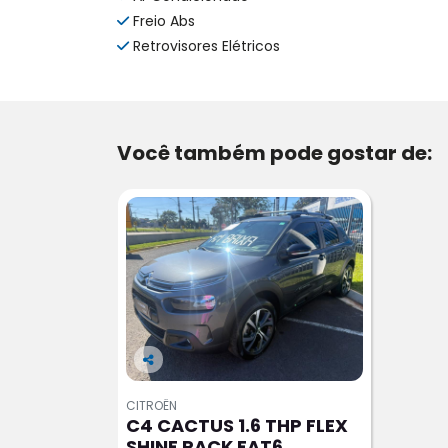
Freio Abs
Retrovisores Elétricos
Você também pode gostar de:
Co
m
CITROËN
pa
C4 CACTUS 1.6 THP FLEX
rtil
SHINE PACK EAT6