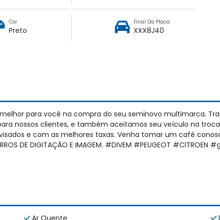
Cor
Final Da Placa
Preto
XXX8J40
 melhor para você na compra do seu seminovo multimarca. Tr
para nossos clientes, e também aceitamos seu veículo na troc
revisados e com as melhores taxas. Venha tomar um café conosc
S ERROS DE DIGITAÇÃO E IMAGEM. #DIVEM #PEUGEOT #CITROEN #
Ar Quente