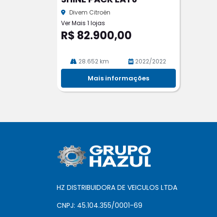
he
Divem Citroën
Ver Mais 1 lojas
R$ 82.900,00
28.652 km
2022/2022
Mais informações
HZ DISTRIBUIDORA DE VEICULOS LTDA
CNPJ: 45.104.355/0001-69