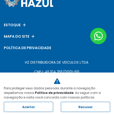
ESTOQUE
MAPA DO SITE
POLÍTICA DE PRIVACIDADE
HZ DISTRIBUIDORA DE VEICULOS LTDA
CNPJ: 45.104.355/0001-69
Para proteger seus dados pessoais durante a navegação
Desacelere. Seu bem maior é a vida.
respeitamos nossa
Política de privacidade
. Ao seguir com a
navegação e visita você concorda com nossas políticas.
Aceitar
Recusar
Desenvolvido pela DEALERSPACE ® Direitos Reservados.