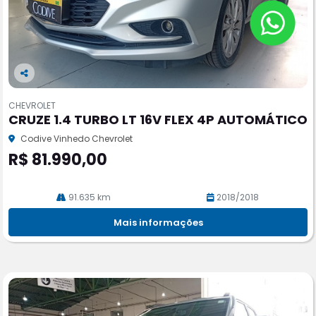
Co
m
CHEVROLET
pa
CRUZE 1.4 TURBO LT 16V FLEX 4P AUTOMÁTICO
rtil
he
Codive Vinhedo Chevrolet
R$ 81.990,00
91.635 km
2018/2018
Mais informações