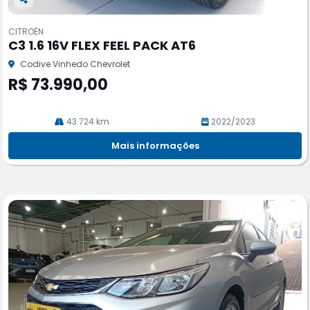
Co
m
CITROËN
pa
C3 1.6 16V FLEX FEEL PACK AT6
rtil
he
Codive Vinhedo Chevrolet
R$ 73.990,00
43.724 km
2022/2023
Mais informações