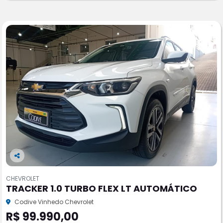
Co
m
CHEVROLET
pa
TRACKER 1.0 TURBO FLEX LT AUTOMÁTICO
rtil
he
Codive Vinhedo Chevrolet
R$ 99.990,00