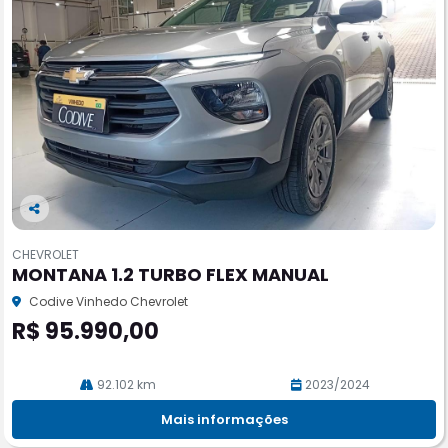
Co
m
CHEVROLET
pa
MONTANA 1.2 TURBO FLEX MANUAL
rtil
he
Codive Vinhedo Chevrolet
R$ 95.990,00
92.102 km
2023/2024
Mais informações