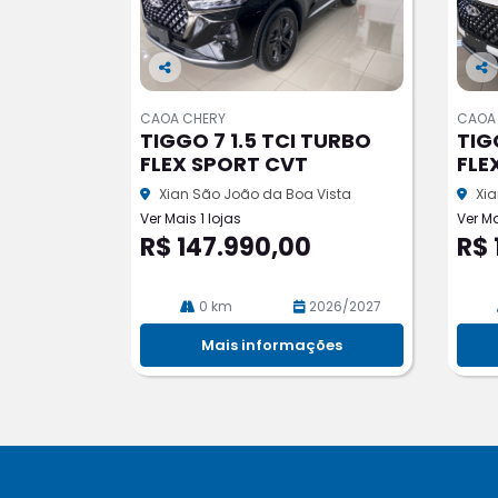
Co
Co
m
m
CAOA CHERY
CAOA
pa
pa
TIGGO 7 1.5 TCI TURBO
TIG
rtil
rtil
FLEX SPORT CVT
FLE
he
he
Xian São João da Boa Vista
Xia
Ver Mais 1 lojas
Ver Ma
R$ 147.990,00
R$ 
0 km
2026/2027
Mais informações