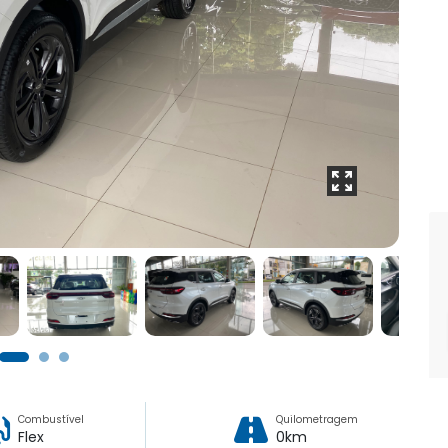
Combustível
Quilometragem
Flex
0km