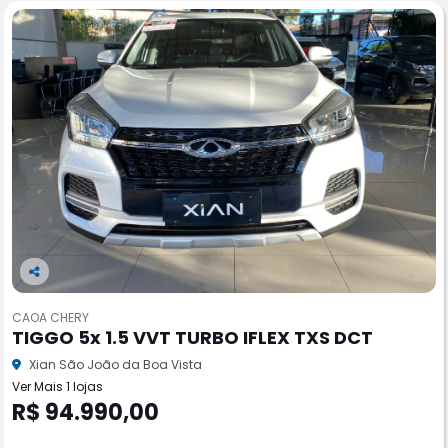
Co
m
CAOA CHERY
pa
TIGGO 5x 1.5 VVT TURBO IFLEX TXS DCT
rtil
he
Xian São João da Boa Vista
Ver Mais 1 lojas
R$ 94.990,00