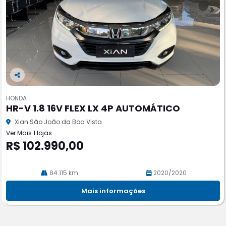
Co
m
HONDA
pa
HR-V 1.8 16V FLEX LX 4P AUTOMÁTICO
rtil
he
Xian São João da Boa Vista
Ver Mais 1 lojas
R$ 102.990,00
84.115 km
2020/2020
Mais informações