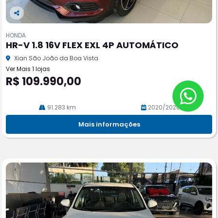
Co
m
HONDA
pa
HR-V 1.8 16V FLEX EXL 4P AUTOMÁTICO
rtil
he
Xian São João da Boa Vista
Ver Mais 1 lojas
R$ 109.990,00
91.283 km
2020/2020
Mais informações