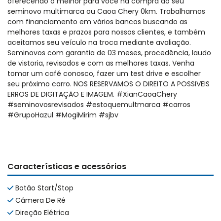
oferecendo o melhor para você na compra do seu
seminovo multimarca ou Caoa Chery 0km. Trabalhamos
com financiamento em vários bancos buscando as
melhores taxas e prazos para nossos clientes, e também
aceitamos seu veículo na troca mediante avaliação.
Seminovos com garantia de 03 meses, procedência, laudo
de vistoria, revisados e com as melhores taxas. Venha
tomar um café conosco, fazer um test drive e escolher
seu próximo carro. NOS RESERVAMOS O DIREITO A POSSIVEIS
ERROS DE DIGITAÇÃO E IMAGEM. #XianCaoaChery
#seminovosrevisados #estoquemultmarca #carros
#GrupoHazul #MogiMirim #sjbv
Características e acessórios
Botão Start/Stop
Câmera De Ré
Direção Elétrica