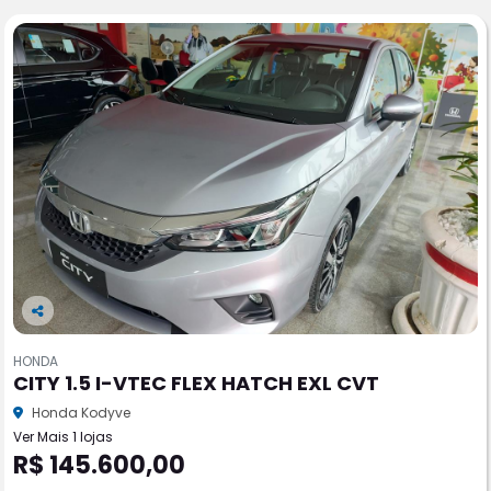
Co
m
HONDA
pa
CITY 1.5 I-VTEC FLEX HATCH EXL CVT
rtil
he
Honda Kodyve
Ver Mais 1 lojas
R$ 145.600,00