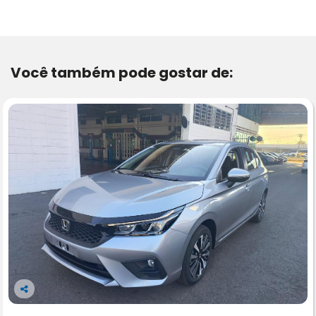
Você também pode gostar de:
Co
m