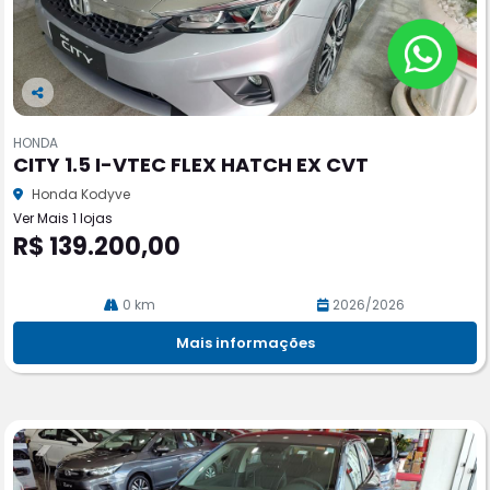
Co
m
HONDA
pa
CITY 1.5 I-VTEC FLEX HATCH EX CVT
rtil
he
Honda Kodyve
Ver Mais 1 lojas
R$ 139.200,00
0 km
2026/2026
Mais informações