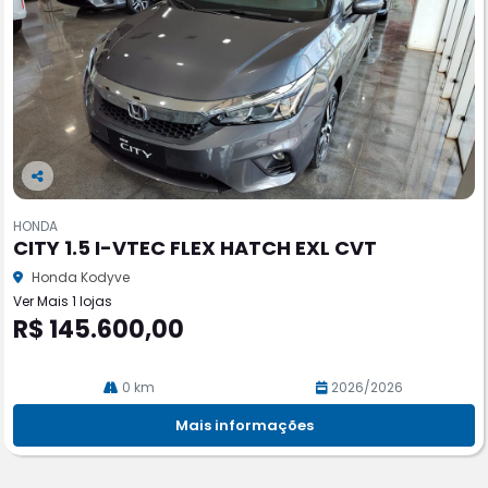
Co
m
HONDA
pa
CITY 1.5 I-VTEC FLEX HATCH EXL CVT
rtil
he
Honda Kodyve
Ver Mais 1 lojas
R$ 145.600,00
0 km
2026/2026
Mais informações