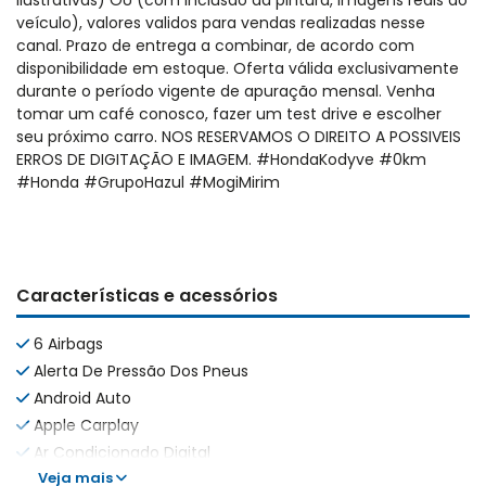
ilustrativas) OU (com inclusão da pintura, imagens reais do
veículo), valores validos para vendas realizadas nesse
canal. Prazo de entrega a combinar, de acordo com
disponibilidade em estoque. Oferta válida exclusivamente
durante o período vigente de apuração mensal. Venha
tomar um café conosco, fazer um test drive e escolher
seu próximo carro. NOS RESERVAMOS O DIREITO A POSSIVEIS
ERROS DE DIGITAÇÃO E IMAGEM. #HondaKodyve #0km
#Honda #GrupoHazul #MogiMirim
Características e acessórios
6 Airbags
Alerta De Pressão Dos Pneus
Android Auto
Apple Carplay
Ar Condicionado Digital
Veja mais