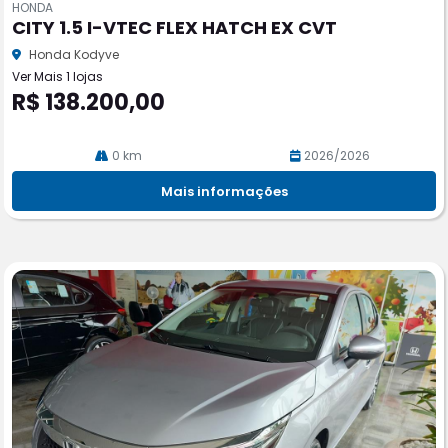
HONDA
pa
CITY 1.5 I-VTEC FLEX HATCH EX CVT
rtil
he
Honda Kodyve
Ver Mais 1 lojas
R$ 138.200,00
0 km
2026/2026
Mais informações