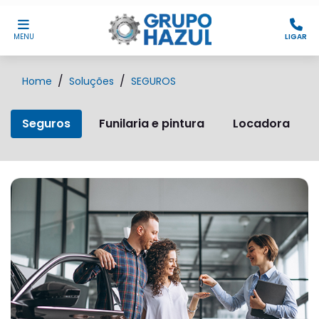
MENU
LIGAR
Home
Soluções
SEGUROS
Seguros
Funilaria e pintura
Locadora