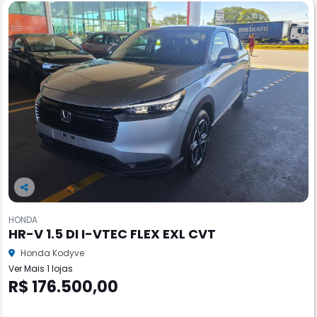
Co
m
HONDA
pa
HR-V 1.5 DI I-VTEC FLEX EXL CVT
rtil
he
Honda Kodyve
Ver Mais 1 lojas
R$ 176.500,00