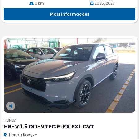
0 km
2026/2027
Mais informações
Co
m
HONDA
pa
HR-V 1.5 DI I-VTEC FLEX EXL CVT
rtil
he
Honda Kodyve