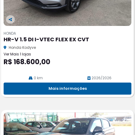
Co
m
HONDA
pa
HR-V 1.5 DI I-VTEC FLEX EX CVT
rtil
he
Honda Kodyve
Ver Mais 1 lojas
R$ 168.600,00
0 km
2026/2026
Mais informações