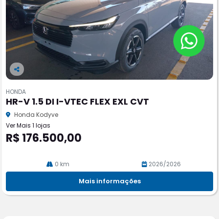
Co
m
HONDA
pa
HR-V 1.5 DI I-VTEC FLEX EXL CVT
rtil
he
Honda Kodyve
Ver Mais 1 lojas
R$ 176.500,00
0 km
2026/2026
Mais informações