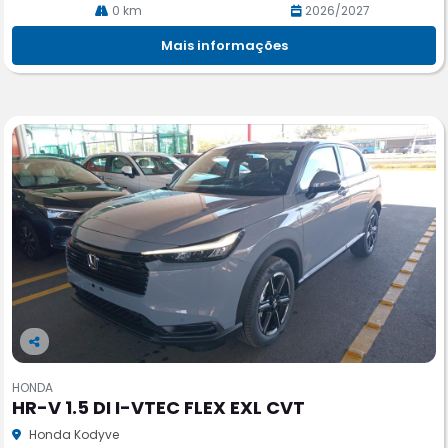
0 km
2026/2027
Mais informações
Co
m
HONDA
pa
HR-V 1.5 DI I-VTEC FLEX EXL CVT
rtil
he
Honda Kodyve