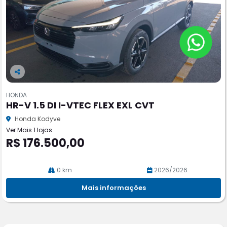
Co
m
HONDA
pa
HR-V 1.5 DI I-VTEC FLEX EXL CVT
rtil
he
Honda Kodyve
Ver Mais 1 lojas
R$ 176.500,00
0 km
2026/2026
Mais informações