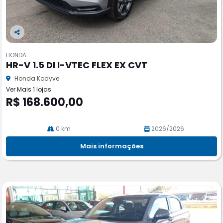
Co
m
HONDA
pa
HR-V 1.5 DI I-VTEC FLEX EX CVT
rtil
he
Honda Kodyve
Ver Mais 1 lojas
R$ 168.600,00
0 km
2026/2026
Mais informações