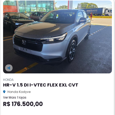
Co
m
HONDA
pa
HR-V 1.5 DI I-VTEC FLEX EXL CVT
rtil
he
Honda Kodyve
Ver Mais 1 lojas
R$ 176.500,00