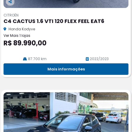
Co
m
CITROËN
pa
C4 CACTUS 1.6 VTI 120 FLEX FEEL EAT6
rtil
he
Honda Kodyve
Ver Mais 1 lojas
R$ 89.990,00
87.700 km
2022/2023
Mais informações