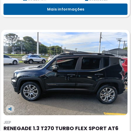
Mais informações
Co
m
JEEP
pa
RENEGADE 1.3 T270 TURBO FLEX SPORT AT6
rtil