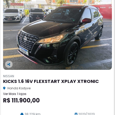
Co
m
NISSAN
pa
KICKS 1.6 16V FLEXSTART XPLAY XTRONIC
rtil
he
Honda Kodyve
Ver Mais 1 lojas
R$ 111.900,00
38.229 km
2023/2023