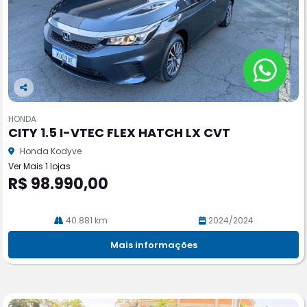
Co
m
HONDA
pa
CITY 1.5 I-VTEC FLEX HATCH LX CVT
rtil
he
Honda Kodyve
Ver Mais 1 lojas
R$ 98.990,00
40.881 km
2024/2024
Mais informações