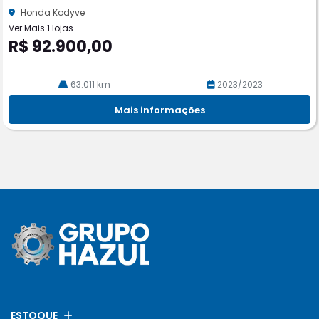
he
Honda Kodyve
Ver Mais 1 lojas
R$ 92.900,00
63.011 km
2023/2023
Mais informações
ESTOQUE