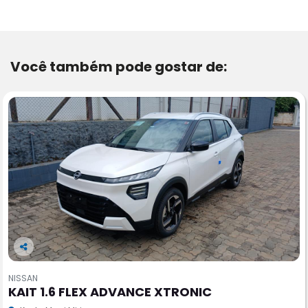
Você também pode gostar de:
Co
m
NISSAN
pa
KAIT 1.6 FLEX ADVANCE XTRONIC
rtil