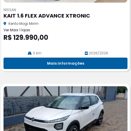
Co
m
NISSAN
pa
KAIT 1.6 FLEX ADVANCE XTRONIC
rtil
he
Kento Mogi Mirim
Ver Mais 1 lojas
R$ 129.990,00
0 km
2026/2026
Mais informações