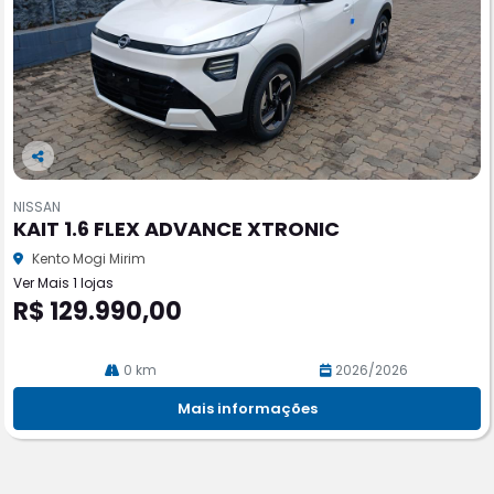
Co
m
NISSAN
pa
KAIT 1.6 FLEX ADVANCE XTRONIC
rtil
he
Kento Mogi Mirim
Ver Mais 1 lojas
R$ 129.990,00
0 km
2026/2026
Mais informações