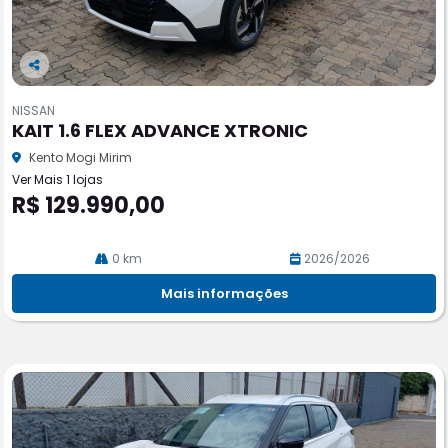
Co
m
NISSAN
pa
KAIT 1.6 FLEX ADVANCE XTRONIC
rtil
he
Kento Mogi Mirim
Ver Mais 1 lojas
R$ 129.990,00
0 km
2026/2026
Mais informações