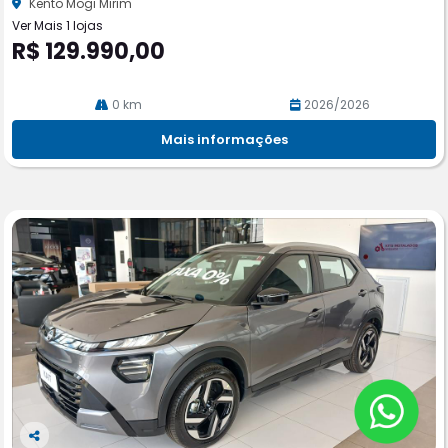
he
Kento Mogi Mirim
Ver Mais 1 lojas
R$ 129.990,00
0 km
2026/2026
Mais informações