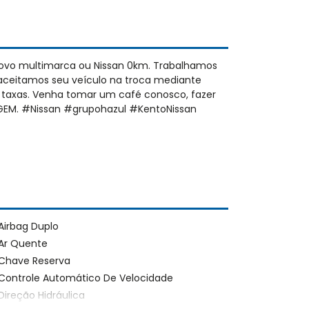
novo multimarca ou Nissan 0km. Trabalhamos
aceitamos seu veículo na troca mediante
s taxas. Venha tomar um café conosco, fazer
MAGEM. #Nissan #grupohazul #KentoNissan
Airbag Duplo
Ar Quente
Chave Reserva
Controle Automático De Velocidade
Direção Hidráulica