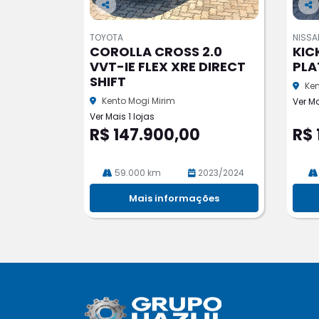
Co
Co
m
m
TOYOTA
NISSA
pa
pa
COROLLA CROSS 2.0
KIC
rtil
rtil
VVT-IE FLEX XRE DIRECT
PLA
he
he
SHIFT
Ken
Kento Mogi Mirim
Ver Ma
Ver Mais 1 lojas
R$ 147.900,00
R$ 
59.000 km
2023/2024
Mais informações