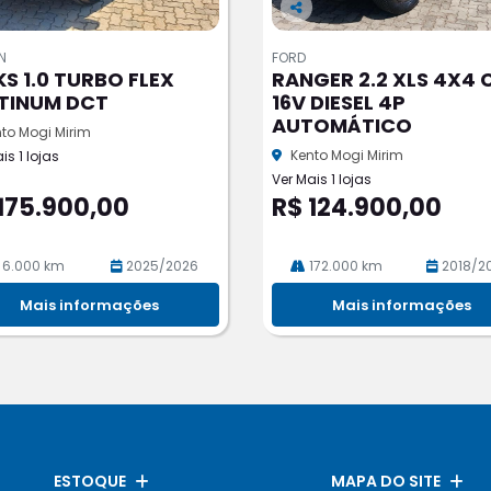
Co
m
N
FORD
pa
KS 1.0 TURBO FLEX
RANGER 2.2 XLS 4X4 
rtil
TINUM DCT
16V DIESEL 4P
he
AUTOMÁTICO
to Mogi Mirim
Kento Mogi Mirim
is 1 lojas
Ver Mais 1 lojas
175.900,00
R$ 124.900,00
6.000 km
2025/2026
172.000 km
2018/2
Mais informações
Mais informações
ESTOQUE
MAPA DO SITE