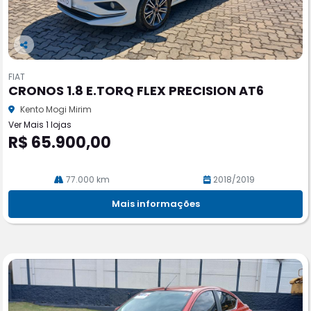
Co
m
FIAT
pa
CRONOS 1.8 E.TORQ FLEX PRECISION AT6
rtil
he
Kento Mogi Mirim
Ver Mais 1 lojas
R$ 65.900,00
77.000 km
2018/2019
Mais informações