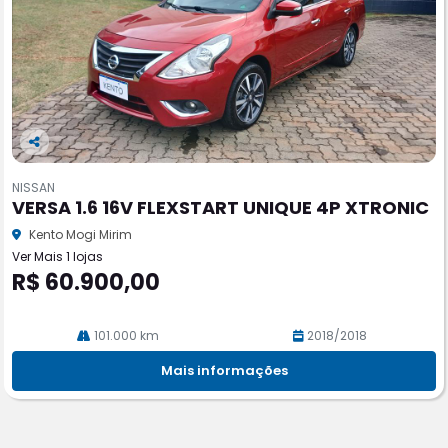
Co
m
NISSAN
pa
VERSA 1.6 16V FLEXSTART UNIQUE 4P XTRONIC
rtil
he
Kento Mogi Mirim
Ver Mais 1 lojas
R$ 60.900,00
101.000 km
2018/2018
Mais informações