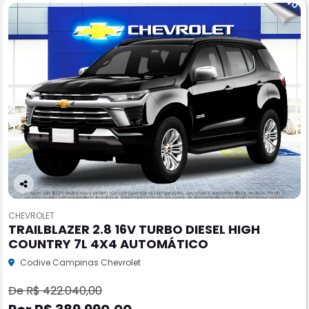
Co
m
CHEVROLET
pa
TRAILBLAZER 2.8 16V TURBO DIESEL HIGH
rtil
COUNTRY 7L 4X4 AUTOMÁTICO
he
Codive Campinas Chevrolet
De R$ 422.040,00