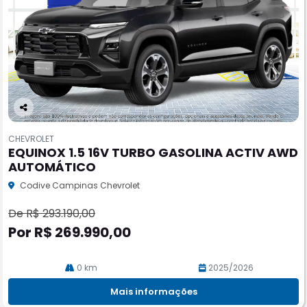
Co
m
CHEVROLET
pa
EQUINOX 1.5 16V TURBO GASOLINA ACTIV AWD
rtil
AUTOMÁTICO
he
Codive Campinas Chevrolet
De R$ 293.190,00
Por R$ 269.990,00
0 km
2025/2026
Mais informações