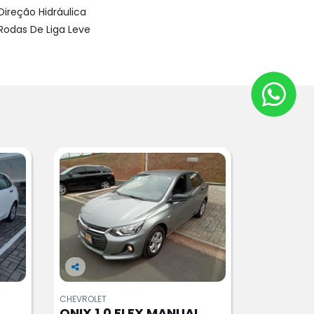
Direção Hidráulica
Rodas De Liga Leve
Co
m
CHEVROLET
pa
ONIX 1.0 FLEX MANUAL