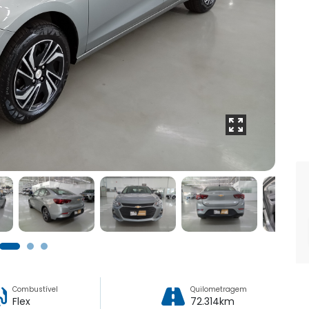
Combustível
Quilometragem
Flex
72.314km