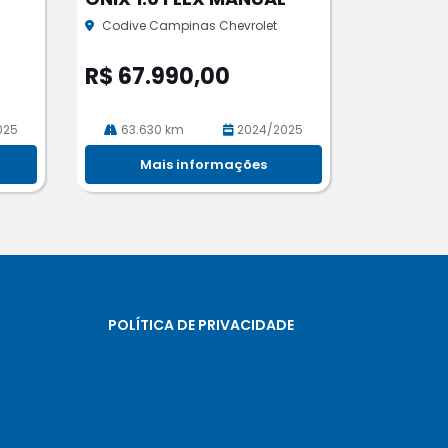
rtil
he
Codive Campinas Chevrolet
R$ 67.990,00
025
63.630 km
2024/2025
Mais informações
POLÍTICA DE PRIVACIDADE