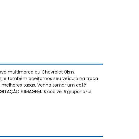
ovo multimarca ou Chevrolet 0km.
s, e também aceitamos seu veículo na troca
as melhores taxas. Venha tomar um café
 DIGITAÇÃO E IMAGEM. #codive #grupohazul