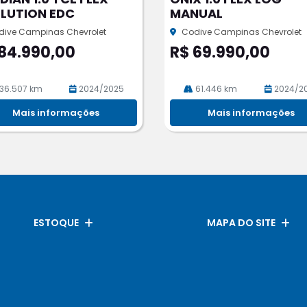
rtil
LUTION EDC
MANUAL
he
dive Campinas Chevrolet
Codive Campinas Chevrolet
84.990,00
R$ 69.990,00
36.507 km
2024/2025
61.446 km
2024/2
Mais informações
Mais informações
ESTOQUE
MAPA DO SITE