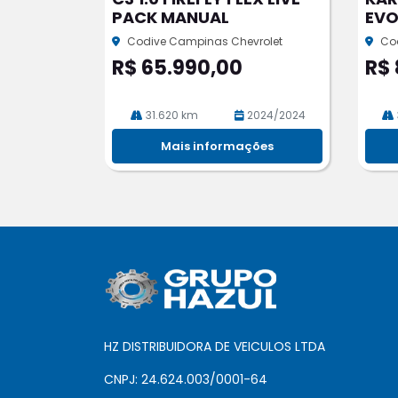
rtil
rtil
PACK MANUAL
EVO
he
he
Codive Campinas Chevrolet
Co
R$ 65.990,00
R$ 
31.620 km
2024/2024
Mais informações
HZ DISTRIBUIDORA DE VEICULOS LTDA
CNPJ: 24.624.003/0001-64