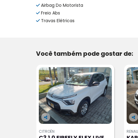
Airbag Do Motorista
Freio Abs
Travas Elétricas
Você também pode gostar de:
Co
Co
m
m
CITROËN
RENAU
pa
pa
C3 1.0 FIREFLY FLEX LIVE
KAR