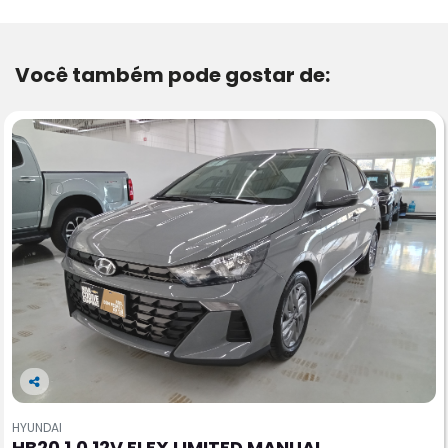
Você também pode gostar de:
Co
m
HYUNDAI
pa
HB20 1.0 12V FLEX LIMITED MANUAL