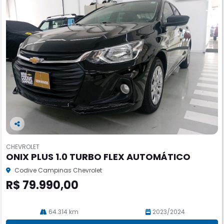
Co
m
CHEVROLET
pa
ONIX PLUS 1.0 TURBO FLEX AUTOMÁTICO
rtil
he
Codive Campinas Chevrolet
R$ 79.990,00
64.314 km
2023/2024