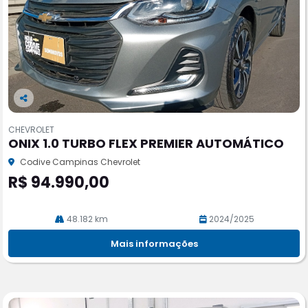
Co
m
CHEVROLET
pa
ONIX 1.0 TURBO FLEX PREMIER AUTOMÁTICO
rtil
he
Codive Campinas Chevrolet
R$ 94.990,00
48.182 km
2024/2025
Mais informações