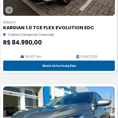
Co
m
RENAULT
pa
KARDIAN 1.0 TCE FLEX EVOLUTION EDC
rtil
he
Codive Campinas Chevrolet
R$ 84.990,00
36.507 km
2024/2025
Mais informações