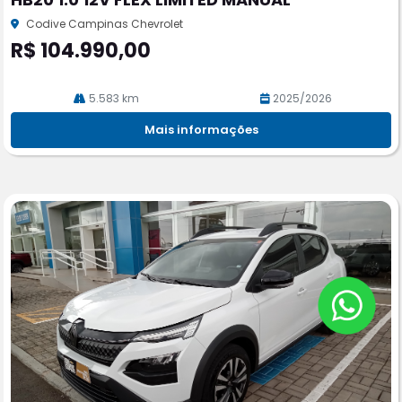
rtil
he
Codive Campinas Chevrolet
R$ 104.990,00
5.583 km
2025/2026
Mais informações