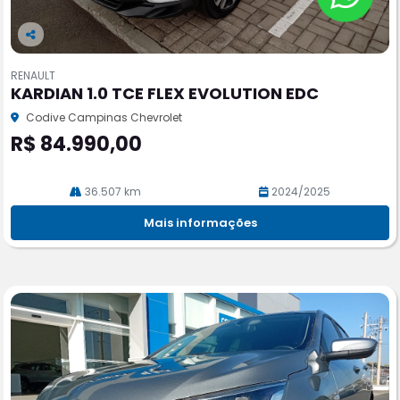
Co
m
RENAULT
pa
KARDIAN 1.0 TCE FLEX EVOLUTION EDC
rtil
he
Codive Campinas Chevrolet
R$ 84.990,00
36.507 km
2024/2025
Mais informações