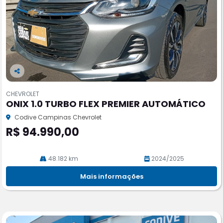
Co
m
CHEVROLET
pa
ONIX 1.0 TURBO FLEX PREMIER AUTOMÁTICO
rtil
he
Codive Campinas Chevrolet
R$ 94.990,00
48.182 km
2024/2025
Mais informações