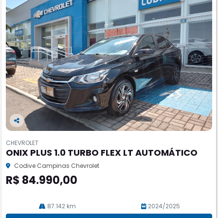
Co
m
CHEVROLET
pa
ONIX PLUS 1.0 TURBO FLEX LT AUTOMÁTICO
rtil
he
Codive Campinas Chevrolet
R$ 84.990,00
87.142 km
2024/2025