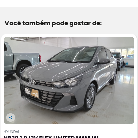
Você também pode gostar de:
Co
m
HYUNDAI
pa
HB20 1.0 12V FLEX LIMITED MANUAL