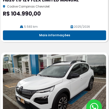
rtil
he
Codive Campinas Chevrolet
R$ 104.990,00
5.583 km
2025/2026
Mais informações