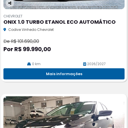
Co
m
CHEVROLET
pa
ONIX 1.0 TURBO ETANOL ECO AUTOMÁTICO
rtil
he
Codive Vinhedo Chevrolet
De R$ 101.690,00
Por R$ 99.990,00
0 km
2026/2027
Mais informações