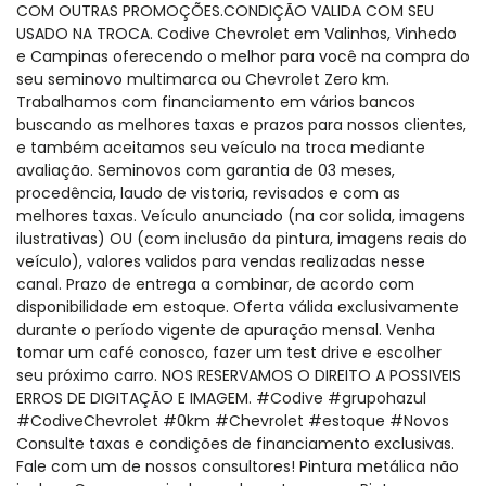
COM OUTRAS PROMOÇÕES.CONDIÇÃO VALIDA COM SEU
USADO NA TROCA. Codive Chevrolet em Valinhos, Vinhedo
e Campinas oferecendo o melhor para você na compra do
seu seminovo multimarca ou Chevrolet Zero km.
Trabalhamos com financiamento em vários bancos
buscando as melhores taxas e prazos para nossos clientes,
e também aceitamos seu veículo na troca mediante
avaliação. Seminovos com garantia de 03 meses,
procedência, laudo de vistoria, revisados e com as
melhores taxas. Veículo anunciado (na cor solida, imagens
ilustrativas) OU (com inclusão da pintura, imagens reais do
veículo), valores validos para vendas realizadas nesse
canal. Prazo de entrega a combinar, de acordo com
disponibilidade em estoque. Oferta válida exclusivamente
durante o período vigente de apuração mensal. Venha
tomar um café conosco, fazer um test drive e escolher
seu próximo carro. NOS RESERVAMOS O DIREITO A POSSIVEIS
ERROS DE DIGITAÇÃO E IMAGEM. #Codive #grupohazul
#CodiveChevrolet #0km #Chevrolet #estoque #Novos
Consulte taxas e condições de financiamento exclusivas.
Fale com um de nossos consultores! Pintura metálica não