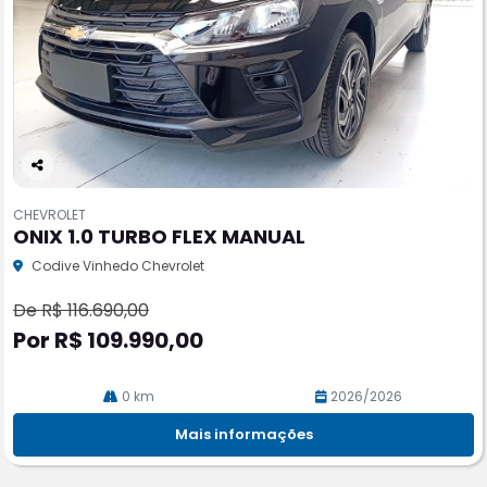
Co
m
CHEVROLET
pa
ONIX 1.0 TURBO FLEX MANUAL
rtil
he
Codive Vinhedo Chevrolet
De R$ 116.690,00
Por R$ 109.990,00
0 km
2026/2026
Mais informações