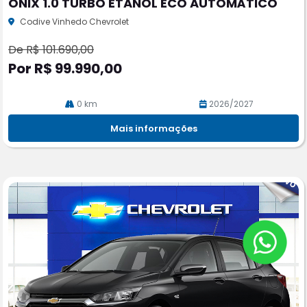
ONIX 1.0 TURBO ETANOL ECO AUTOMÁTICO
rtil
he
Codive Vinhedo Chevrolet
De R$ 101.690,00
Por R$ 99.990,00
0 km
2026/2027
Mais informações