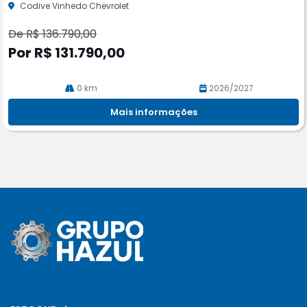
he
Codive Vinhedo Chevrolet
De R$ 136.790,00
Por R$ 131.790,00
0 km
2026/2027
Mais informações