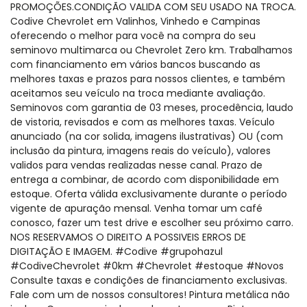
PROMOÇÕES.CONDIÇÃO VALIDA COM SEU USADO NA TROCA.
Codive Chevrolet em Valinhos, Vinhedo e Campinas
oferecendo o melhor para você na compra do seu
seminovo multimarca ou Chevrolet Zero km. Trabalhamos
com financiamento em vários bancos buscando as
melhores taxas e prazos para nossos clientes, e também
aceitamos seu veículo na troca mediante avaliação.
Seminovos com garantia de 03 meses, procedência, laudo
de vistoria, revisados e com as melhores taxas. Veículo
anunciado (na cor solida, imagens ilustrativas) OU (com
inclusão da pintura, imagens reais do veículo), valores
validos para vendas realizadas nesse canal. Prazo de
entrega a combinar, de acordo com disponibilidade em
estoque. Oferta válida exclusivamente durante o período
vigente de apuração mensal. Venha tomar um café
conosco, fazer um test drive e escolher seu próximo carro.
NOS RESERVAMOS O DIREITO A POSSIVEIS ERROS DE
DIGITAÇÃO E IMAGEM. #Codive #grupohazul
#CodiveChevrolet #0km #Chevrolet #estoque #Novos
Consulte taxas e condições de financiamento exclusivas.
Fale com um de nossos consultores! Pintura metálica não