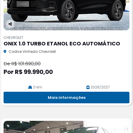
Co
m
CHEVROLET
pa
ONIX 1.0 TURBO ETANOL ECO AUTOMÁTICO
rtil
he
Codive Vinhedo Chevrolet
De R$ 101.690,00
Por R$ 99.990,00
0 km
2026/2027
Mais informações