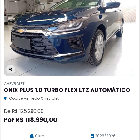
Co
m
CHEVROLET
pa
ONIX PLUS 1.0 TURBO FLEX LTZ AUTOMÁTICO
rtil
he
Codive Vinhedo Chevrolet
De R$ 125.290,00
Por R$ 118.990,00
0 km
2026/2026