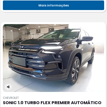
Mais informações
Co
m
CHEVROLET
pa
SONIC 1.0 TURBO FLEX PREMIER AUTOMÁTICO
rtil