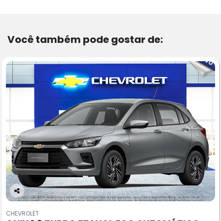
Você também pode gostar de:
Co
m
CHEVROLET
pa