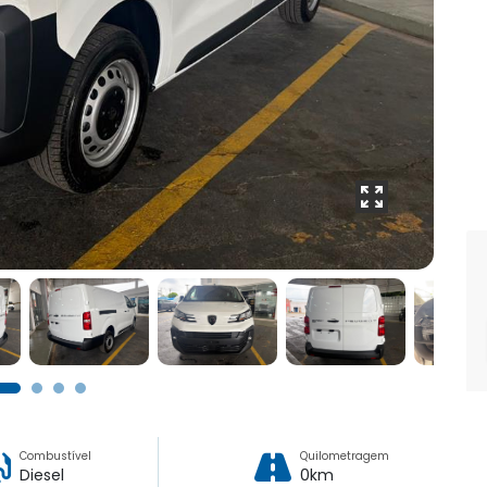
Combustível
Quilometragem
Diesel
0km