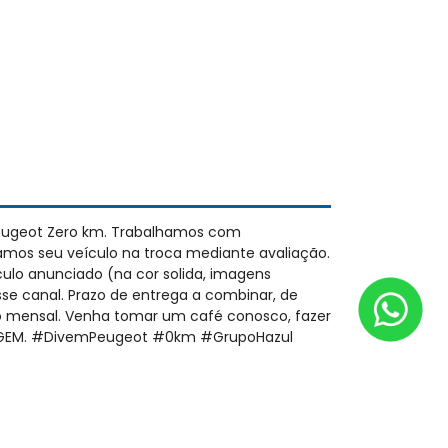
eugeot Zero km. Trabalhamos com
amos seu veículo na troca mediante avaliação.
culo anunciado (na cor solida, imagens
esse canal. Prazo de entrega a combinar, de
ão mensal. Venha tomar um café conosco, fazer
 IMAGEM. #DivemPeugeot #0km #GrupoHazul