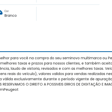
Cor
Branco
elhor para você na compra do seu seminovo multimarca ou P
elhores taxas e prazos para nossos clientes, e também aceit
ia, laudo de vistoria, revisados e com as melhores taxas. Veí
ens reais do veículo), valores validos para vendas realizadas n
a válida exclusivamente durante o período vigente de apuraç
 NOS RESERVAMOS O DIREITO A POSSIVEIS ERROS DE DIGITAÇÃO E
emPeugeot