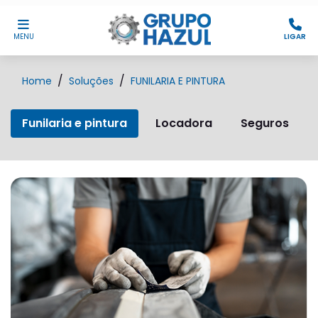
MENU
LIGAR
Home
Soluções
FUNILARIA E PINTURA
Funilaria e pintura
Locadora
Seguros