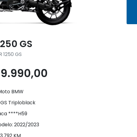
1250 GS
R 1250 GS
09.990,00
Moto BMW
 GS Triploblack
aca ****H59
delo: 2022/2023
3.792 KM