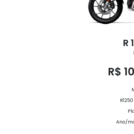
R 
R$ 1
R1250
Pl
Ano/mo