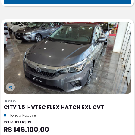
Co
m
HONDA
pa
CITY 1.5 I-VTEC FLEX HATCH EXL CVT
rtil
he
Honda Kodyve
Ver Mais 1 lojas
R$ 145.100,00