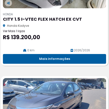
Co
m
HONDA
pa
CITY 1.5 I-VTEC FLEX HATCH EX CVT
rtil
he
Honda Kodyve
Ver Mais 1 lojas
R$ 139.200,00
0 km
2026/2026
Mais informações