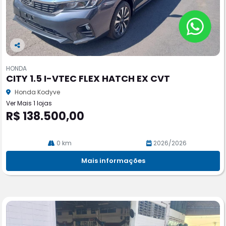
Co
m
HONDA
pa
CITY 1.5 I-VTEC FLEX HATCH EX CVT
rtil
he
Honda Kodyve
Ver Mais 1 lojas
R$ 138.500,00
0 km
2026/2026
Mais informações