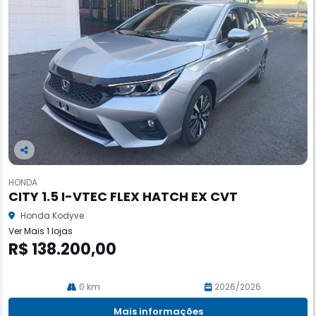
Co
m
HONDA
pa
CITY 1.5 I-VTEC FLEX HATCH EX CVT
rtil
he
Honda Kodyve
Ver Mais 1 lojas
R$ 138.200,00
0 km
2026/2026
Mais informações