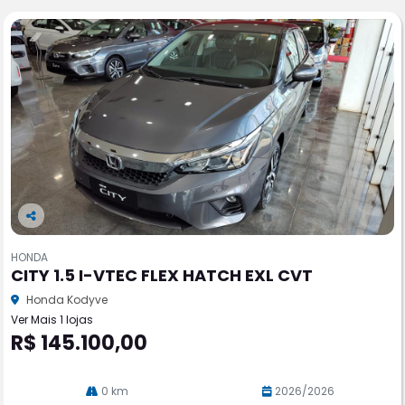
Co
m
HONDA
pa
CITY 1.5 I-VTEC FLEX HATCH EXL CVT
rtil
he
Honda Kodyve
Ver Mais 1 lojas
R$ 145.100,00
0 km
2026/2026