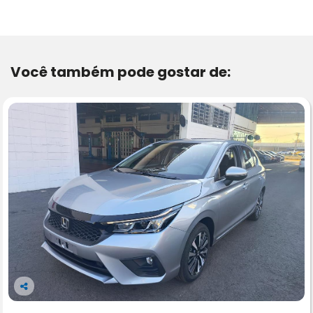
Você também pode gostar de:
Co
m