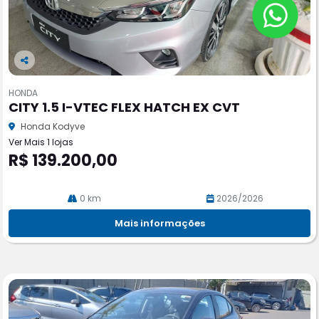
Co
m
HONDA
pa
CITY 1.5 I-VTEC FLEX HATCH EX CVT
rtil
he
Honda Kodyve
Ver Mais 1 lojas
R$ 139.200,00
0 km
2026/2026
Mais informações