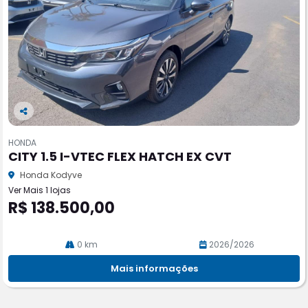
Co
m
HONDA
pa
CITY 1.5 I-VTEC FLEX HATCH EX CVT
rtil
he
Honda Kodyve
Ver Mais 1 lojas
R$ 138.500,00
0 km
2026/2026
Mais informações