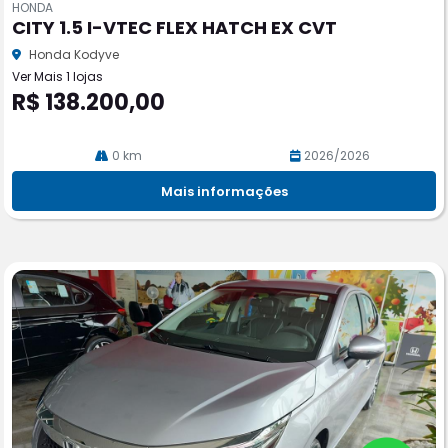
HONDA
pa
CITY 1.5 I-VTEC FLEX HATCH EX CVT
rtil
he
Honda Kodyve
Ver Mais 1 lojas
R$ 138.200,00
0 km
2026/2026
Mais informações