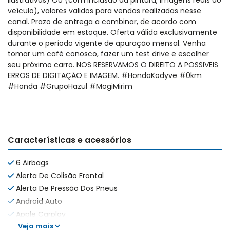
ilustrativas) OU (com inclusão da pintura, imagens reais do
veículo), valores validos para vendas realizadas nesse
canal. Prazo de entrega a combinar, de acordo com
disponibilidade em estoque. Oferta válida exclusivamente
durante o período vigente de apuração mensal. Venha
tomar um café conosco, fazer um test drive e escolher
seu próximo carro. NOS RESERVAMOS O DIREITO A POSSIVEIS
ERROS DE DIGITAÇÃO E IMAGEM. #HondaKodyve #0km
#Honda #GrupoHazul #MogiMirim
Características e acessórios
6 Airbags
Alerta De Colisão Frontal
Alerta De Pressão Dos Pneus
Android Auto
Apple Carplay
Veja mais