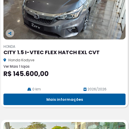
Co
m
HONDA
pa
CITY 1.5 I-VTEC FLEX HATCH EXL CVT
rtil
he
Honda Kodyve
Ver Mais 1 lojas
R$ 145.600,00
0 km
2026/2026
Mais informações