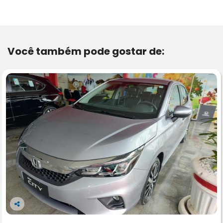
Você também pode gostar de:
Co
m