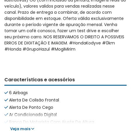
ilustrativas) OU (com inclusão da pintura, imagens reais do
veículo), valores validos para vendas realizadas nesse
canal. Prazo de entrega a combinar, de acordo com
disponibilidade em estoque. Oferta válida exclusivamente
durante o período vigente de apuração mensal. Venha
tomar um café conosco, fazer um test drive e escolher
seu próximo carro. NOS RESERVAMOS O DIREITO A POSSIVEIS
ERROS DE DIGITAÇÃO E IMAGEM. #HondaKodyve #0km
#Honda #GrupoHazul #MogiMirim
Características e acessórios
6 Airbags
Alerta De Colisão Frontal
Alerta De Ponto Cego
Ar Condicionado Digital
Banco Do Motorista Com Ajuste De Altura
Veja mais