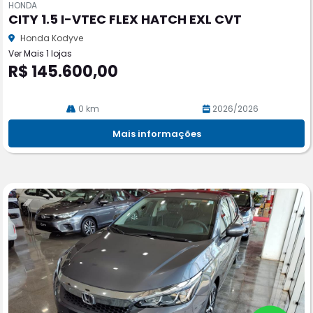
HONDA
pa
CITY 1.5 I-VTEC FLEX HATCH EXL CVT
rtil
he
Honda Kodyve
Ver Mais 1 lojas
R$ 145.600,00
0 km
2026/2026
Mais informações