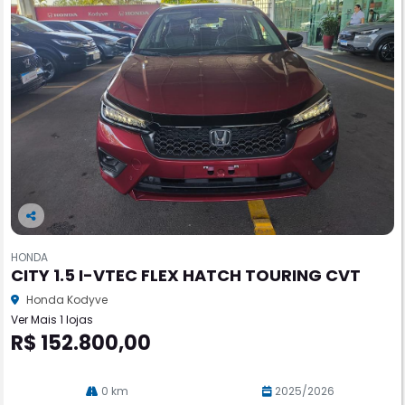
Co
m
HONDA
pa
CITY 1.5 I-VTEC FLEX HATCH TOURING CVT
rtil
he
Honda Kodyve
Ver Mais 1 lojas
R$ 152.800,00
0 km
2025/2026