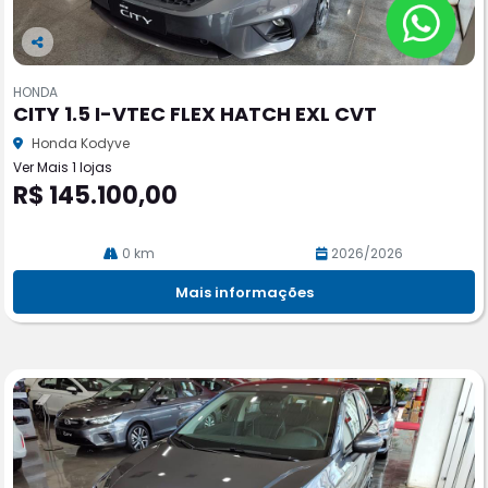
Co
m
HONDA
pa
CITY 1.5 I-VTEC FLEX HATCH EXL CVT
rtil
he
Honda Kodyve
Ver Mais 1 lojas
R$ 145.100,00
0 km
2026/2026
Mais informações