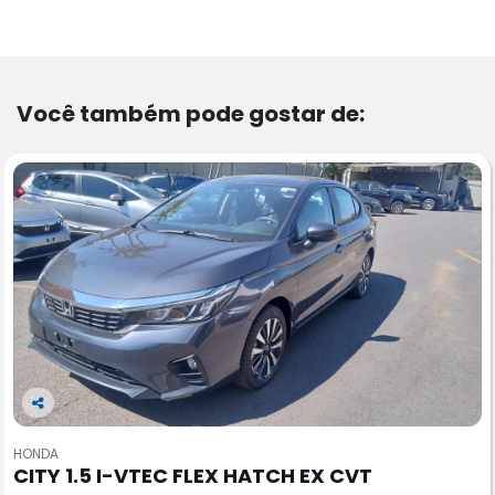
Você também pode gostar de:
Co
m
HONDA
pa
CITY 1.5 I-VTEC FLEX HATCH EX CVT
rtil