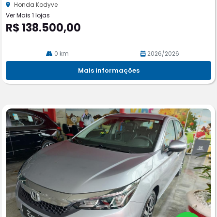
he
Honda Kodyve
Ver Mais 1 lojas
R$ 138.500,00
0 km
2026/2026
Mais informações