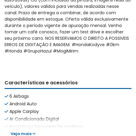
ilustrativas) OU (com inclusão da pintura, imagens reais do
veículo), valores validos para vendas realizadas nesse
canal. Prazo de entrega a combinar, de acordo com
disponibilidade em estoque. Oferta válida exclusivamente
durante o período vigente de apuração mensal. Venha
tomar um café conosco, fazer um test drive e escolher
seu próximo carro. NOS RESERVAMOS O DIREITO A POSSIVEIS
ERROS DE DIGITAÇÃO E IMAGEM. #HondaKodyve #0km
#Honda #GrupoHazul #MogiMirim
Características e acessórios
6 Airbags
Android Auto
Apple Carplay
Ar Condicionado Digital
Assistência Frenagem De Urgência
Veja mais