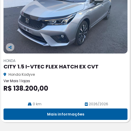
Co
m
HONDA
pa
CITY 1.5 I-VTEC FLEX HATCH EX CVT
rtil
he
Honda Kodyve
Ver Mais 1 lojas
R$ 138.200,00
0 km
2026/2026
Mais informações