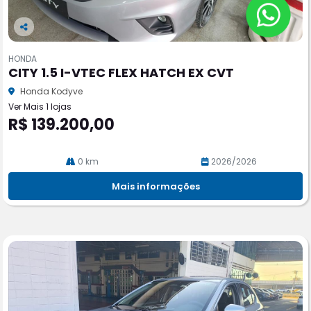
Co
m
HONDA
pa
CITY 1.5 I-VTEC FLEX HATCH EX CVT
rtil
he
Honda Kodyve
Ver Mais 1 lojas
R$ 139.200,00
0 km
2026/2026
Mais informações