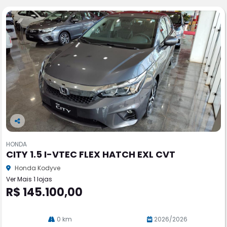
Co
m
HONDA
pa
CITY 1.5 I-VTEC FLEX HATCH EXL CVT
rtil
he
Honda Kodyve
Ver Mais 1 lojas
R$ 145.100,00
0 km
2026/2026