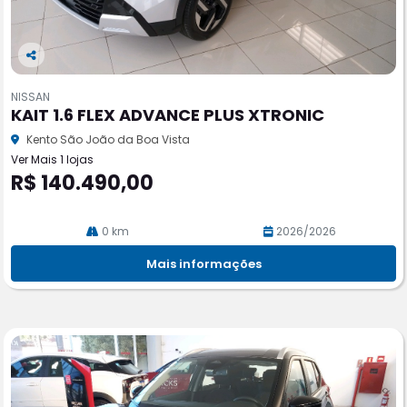
Co
m
NISSAN
pa
KAIT 1.6 FLEX ADVANCE PLUS XTRONIC
rtil
he
Kento São João da Boa Vista
Ver Mais 1 lojas
R$ 140.490,00
0 km
2026/2026
Mais informações