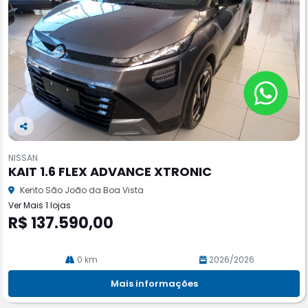
Co
m
NISSAN
pa
KAIT 1.6 FLEX ADVANCE XTRONIC
rtil
he
Kento São João da Boa Vista
Ver Mais 1 lojas
R$ 137.590,00
0 km
2026/2026
Mais informações