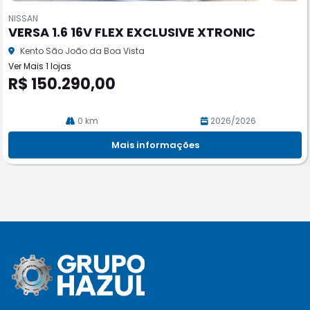
m
NISSAN
pa
VERSA 1.6 16V FLEX EXCLUSIVE XTRONIC
rtil
he
Kento São João da Boa Vista
Ver Mais 1 lojas
R$ 150.290,00
0 km
2026/2026
Mais informações