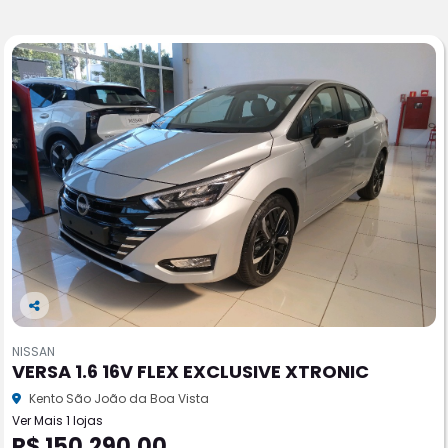
Co
m
NISSAN
pa
VERSA 1.6 16V FLEX EXCLUSIVE XTRONIC
rtil
he
Kento São João da Boa Vista
Ver Mais 1 lojas
R$ 150.290,00