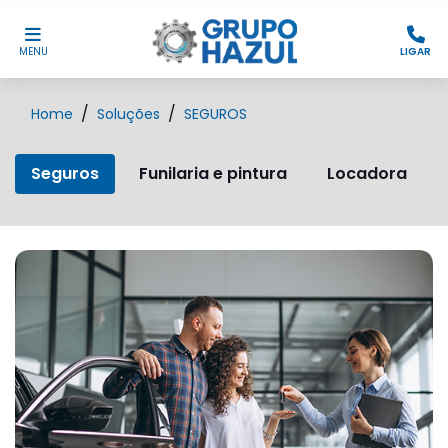
MENU
LIGAR
Home
Soluções
SEGUROS
Seguros
Funilaria e pintura
Locadora