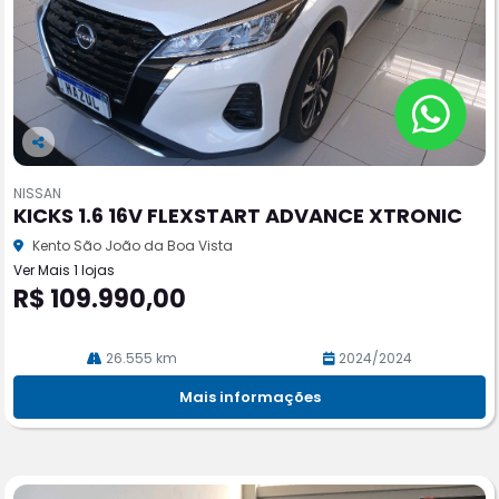
Co
m
NISSAN
pa
KICKS 1.6 16V FLEXSTART ADVANCE XTRONIC
rtil
he
Kento São João da Boa Vista
Ver Mais 1 lojas
R$ 109.990,00
26.555 km
2024/2024
Mais informações