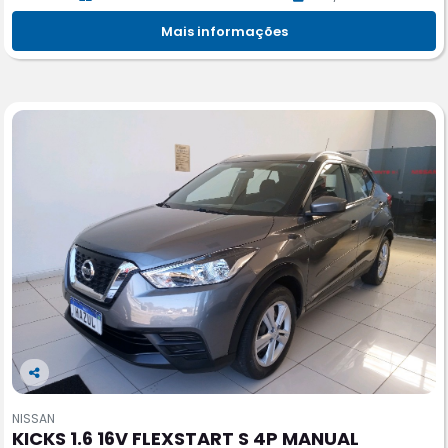
Mais informações
Co
m
NISSAN
pa
KICKS 1.6 16V FLEXSTART S 4P MANUAL
rtil