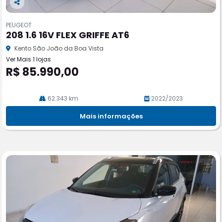
Co
m
PEUGEOT
pa
208 1.6 16V FLEX GRIFFE AT6
rtil
he
Kento São João da Boa Vista
Ver Mais 1 lojas
R$ 85.990,00
62.343 km
2022/2023
Mais informações