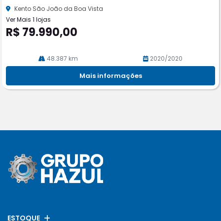
he
Kento São João da Boa Vista
Ver Mais 1 lojas
R$ 79.990,00
48.387 km
2020/2020
Mais informações
ESTOQUE