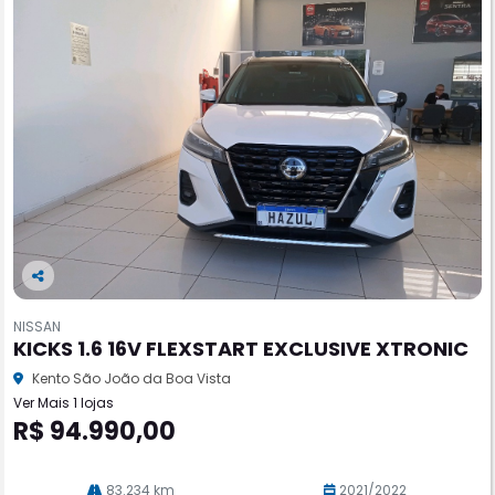
Co
m
NISSAN
pa
KICKS 1.6 16V FLEXSTART EXCLUSIVE XTRONIC
rtil
he
Kento São João da Boa Vista
Ver Mais 1 lojas
R$ 94.990,00
83.234 km
2021/2022