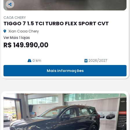
Co
m
CAOA CHERY
pa
TIGGO 7 1.5 TCI TURBO FLEX SPORT CVT
rtil
he
Xian Caoa Chery
Ver Mais 1 lojas
R$ 149.990,00
0 km
2026/2027
Mais informações