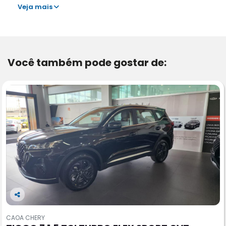
Veja mais
Você também pode gostar de:
Co
m
CAOA CHERY
pa