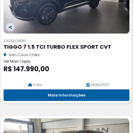
Co
m
CAOA CHERY
pa
TIGGO 7 1.5 TCI TURBO FLEX SPORT CVT
rtil
he
Xian Caoa Chery
Ver Mais 1 lojas
R$ 147.990,00
0 km
2026/2027
Mais informações