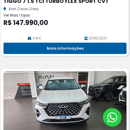
TIGGO 7 1.5 TCI TURBO FLEX SPORT CVT
rtil
he
Xian Caoa Chery
Ver Mais 1 lojas
R$ 147.990,00
0 km
2026/2027
Mais informações