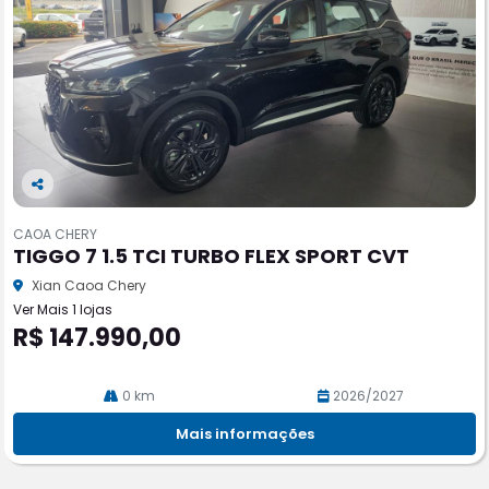
Co
m
CAOA CHERY
pa
TIGGO 7 1.5 TCI TURBO FLEX SPORT CVT
rtil
he
Xian Caoa Chery
Ver Mais 1 lojas
R$ 147.990,00
0 km
2026/2027
Mais informações