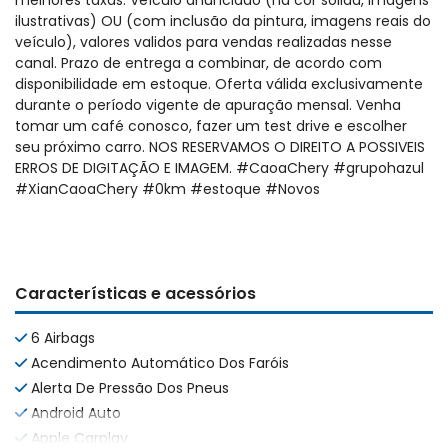
melhores taxas. Veículo anunciado (na cor solida, imagens
ilustrativas) OU (com inclusão da pintura, imagens reais do
veículo), valores validos para vendas realizadas nesse
canal. Prazo de entrega a combinar, de acordo com
disponibilidade em estoque. Oferta válida exclusivamente
durante o período vigente de apuração mensal. Venha
tomar um café conosco, fazer um test drive e escolher
seu próximo carro. NOS RESERVAMOS O DIREITO A POSSIVEIS
ERROS DE DIGITAÇÃO E IMAGEM. #CaoaChery #grupohazul
#XianCaoaChery #0km #estoque #Novos
Características e acessórios
6 Airbags
Acendimento Automático Dos Faróis
Alerta De Pressão Dos Pneus
Android Auto
Apple Carplay