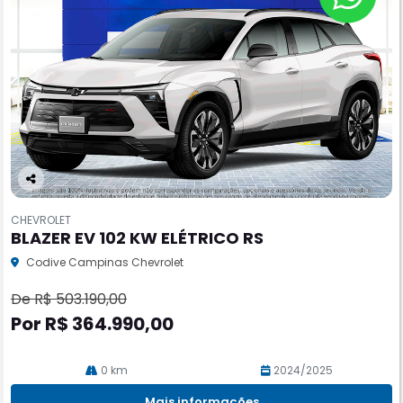
Co
m
CHEVROLET
pa
BLAZER EV 102 KW ELÉTRICO RS
rtil
he
Codive Campinas Chevrolet
De R$ 503.190,00
Por R$ 364.990,00
0 km
2024/2025
Mais informações