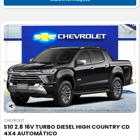
Co
m
CHEVROLET
pa
S10 2.8 16V TURBO DIESEL HIGH COUNTRY CD
rtil
4X4 AUTOMÁTICO
he