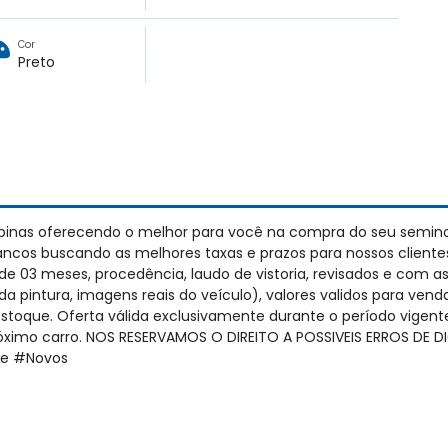
Cor
Preto
pinas oferecendo o melhor para você na compra do seu semino
cos buscando as melhores taxas e prazos para nossos cliente
 03 meses, procedência, laudo de vistoria, revisados e com as
da pintura, imagens reais do veículo), valores validos para vend
estoque. Oferta válida exclusivamente durante o período vige
próximo carro. NOS RESERVAMOS O DIREITO A POSSIVEIS ERROS DE
ue #Novos