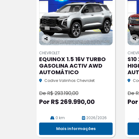
Co
Co
m
m
CHEVROLET
CHEV
pa
pa
EQUINOX 1.5 16V TURBO
S10
rtil
rtil
GASOLINA ACTIV AWD
HIG
he
he
AUTOMÁTICO
AU
Codive Valinhos Chevrolet
Cod
De R$ 293.190,00
De R
Por R$ 269.990,00
Por
0 km
2026/2026
Mais informações