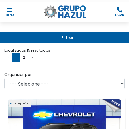
MENU
LIGAR
Filtrar
Localizados 15 resultados
‹
1
2
›
Organizar por
Compartilhar