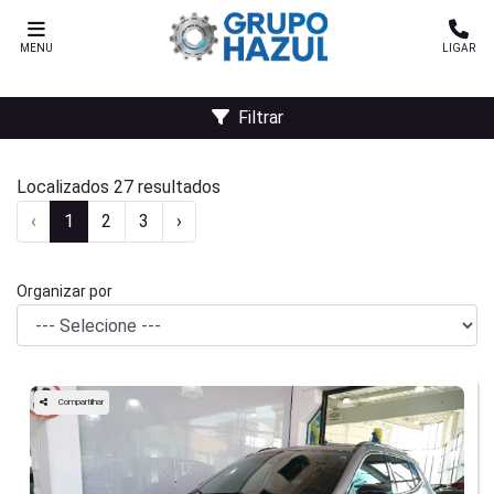
MENU
LIGAR
Filtrar
Localizados 27 resultados
‹
1
2
3
›
Organizar por
Compartilhar