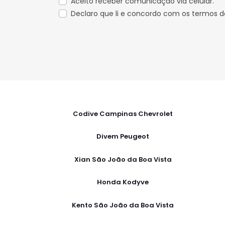
Busque
por preço
Até
D
R$ 30.000
R$ 30.0
50.