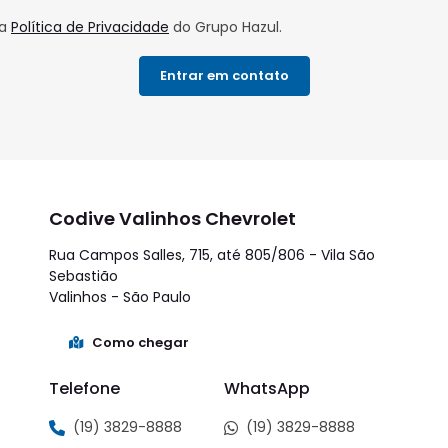
e
De
00 a R$
R$ 50.000 a R$
R$ 70.
000
70.000
100