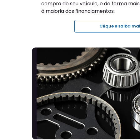
Encontre
seu veículo
Busque
por concessionári