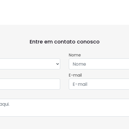
nts.carousel.texts.control_prev
Saiba mais
l.texts.control_prev