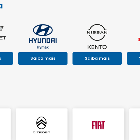
l.texts.control_prev