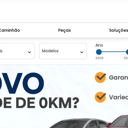
Caminhão
Peças
Soluçõe
Ano
:
Modelo
2009
20