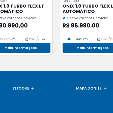
ROLET
CHEVROLET
pa
X 1.0 TURBO FLEX LT
ONIX 1.0 TURBO FLEX 
rtil
TOMÁTICO
AUTOMÁTICO
he
ive Valinhos Chevrolet
Codive Valinhos Chevrolet
80.990,00
R$ 96.990,00
27.652 km
2023/2024
39.449 km
2025/2
Mais informações
Mais informações
ESTOQUE
MAPA DO SITE