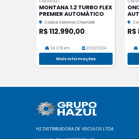
CHEVROLET
CHEV
pa
pa
MONTANA 1.2 TURBO FLEX
ONI
rtil
rtil
PREMIER AUTOMÁTICO
AU
he
he
Codive Valinhos Chevrolet
Cod
R$ 112.990,00
R$ 
114.278 km
2023/2024
Mais informações
HZ DISTRIBUIDORA DE VEICULOS LTDA