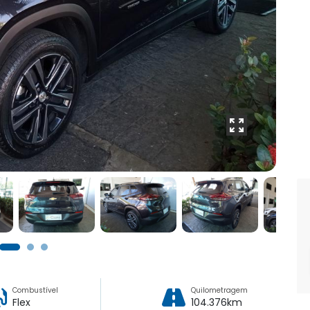
Combustível
Quilometragem
Flex
104.376km