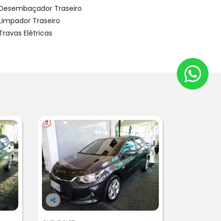
Desembaçador Traseiro
Limpador Traseiro
Travas Elétricas
Co
m