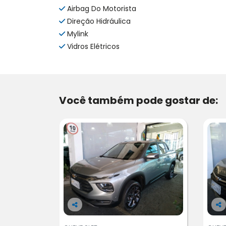
Airbag Do Motorista
Direção Hidráulica
Mylink
Vidros Elétricos
Você também pode gostar de:
Co
Co
m
m