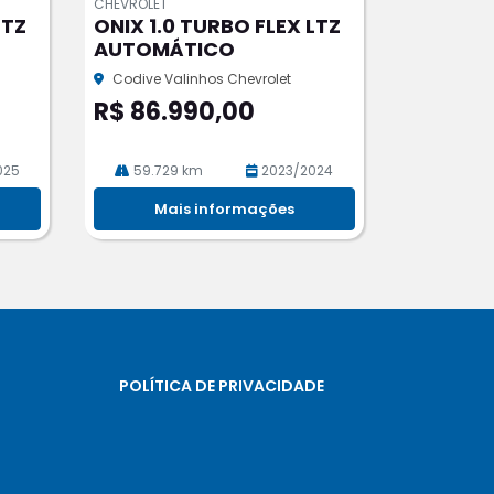
CHEVROLET
pa
LTZ
ONIX 1.0 TURBO FLEX LTZ
rtil
AUTOMÁTICO
he
Codive Valinhos Chevrolet
R$ 86.990,00
025
59.729 km
2023/2024
Mais informações
POLÍTICA DE PRIVACIDADE