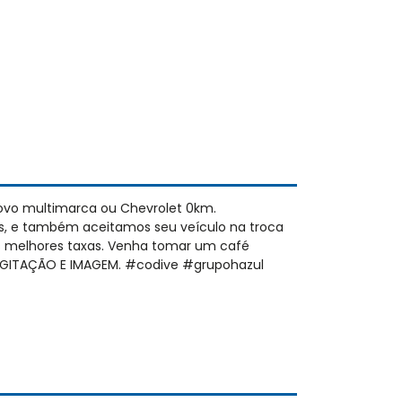
ovo multimarca ou Chevrolet 0km.
s, e também aceitamos seu veículo na troca
as melhores taxas. Venha tomar um café
 DIGITAÇÃO E IMAGEM. #codive #grupohazul