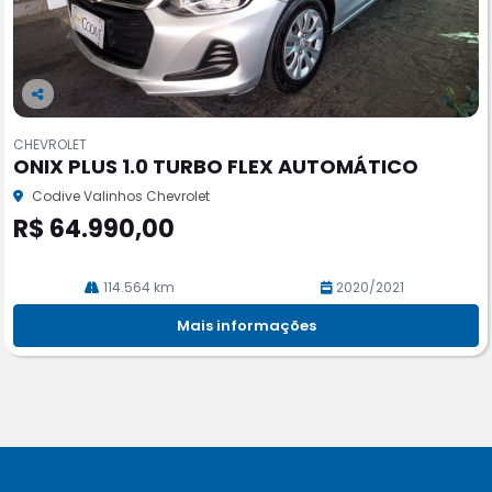
Co
m
CHEVROLET
pa
ONIX PLUS 1.0 TURBO FLEX AUTOMÁTICO
rtil
he
Codive Valinhos Chevrolet
R$ 64.990,00
114.564 km
2020/2021
Mais informações