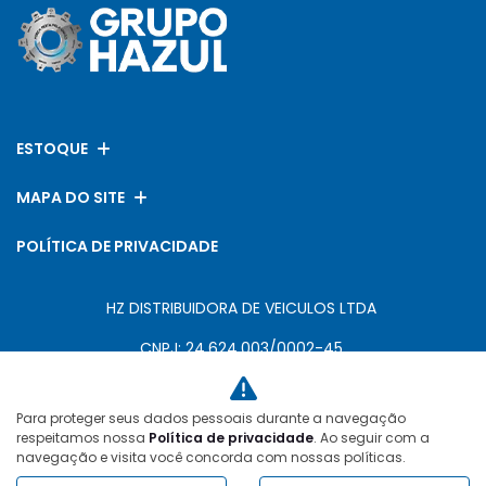
ESTOQUE
MAPA DO SITE
POLÍTICA DE PRIVACIDADE
HZ DISTRIBUIDORA DE VEICULOS LTDA
CNPJ: 24.624.003/0002-45
Para proteger seus dados pessoais durante a navegação
Desacelere. Seu bem maior é a vida.
respeitamos nossa
Política de privacidade
. Ao seguir com a
navegação e visita você concorda com nossas políticas.