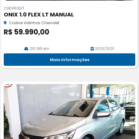
m
CHEVROLET
pa
ONIX 1.0 FLEX LT MANUAL
rtil
he
Codive Valinhos Chevrolet
R$ 59.990,00
120.195 km
2020/2021
Mais informações