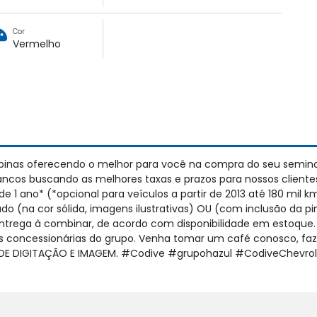
Cor
Vermelho
pinas oferecendo o melhor para você na compra do seu semin
cos buscando as melhores taxas e prazos para nossos cliente
 ano* (*opcional para veículos a partir de 2013 até 180 mil km),
 (na cor sólida, imagens ilustrativas) OU (com inclusão da pint
entrega à combinar, de acordo com disponibilidade em estoque.
concessionárias do grupo. Venha tomar um café conosco, fazer
S DE DIGITAÇÃO E IMAGEM. #Codive #grupohazul #CodiveChevr