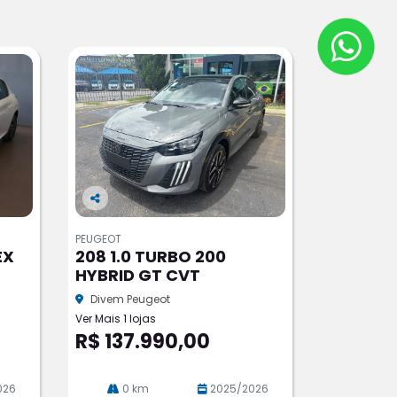
Co
m
PEUGEOT
pa
EX
208 1.0 TURBO 200
rtil
HYBRID GT CVT
he
Divem Peugeot
Ver Mais 1 lojas
R$ 137.990,00
026
0 km
2025/2026