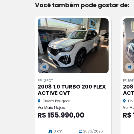
Você também pode gostar de:
Co
Co
m
m
PEUGEOT
PEUG
pa
pa
2008 1.0 TURBO 200 FLEX
208
rtil
rtil
ACTIVE CVT
ACT
he
he
Divem Peugeot
Di
Ver Mais 1 lojas
Ver Ma
R$ 155.990,00
R$ 
0 km
2026/2026