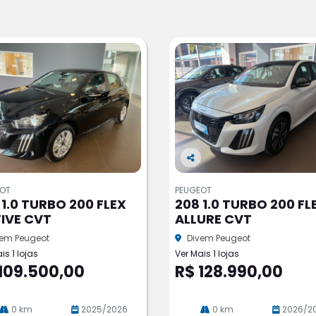
Co
m
EOT
PEUGEOT
pa
 1.0 TURBO 200 FLEX
208 1.0 TURBO 200 FL
rtil
IVE CVT
ALLURE CVT
he
vem Peugeot
Divem Peugeot
is 1 lojas
Ver Mais 1 lojas
109.500,00
R$ 128.990,00
0 km
2025/2026
0 km
2026/2