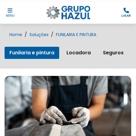
MENU
LIGAR
Home
Soluções
FUNILARIA E PINTURA
Funilaria e pintura
Locadora
Seguros