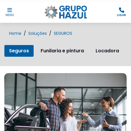
MENU
LIGAR
Home
Soluções
SEGUROS
Seguros
Funilaria e pintura
Locadora