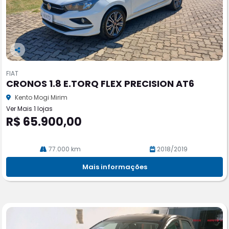
Co
m
FIAT
pa
CRONOS 1.8 E.TORQ FLEX PRECISION AT6
rtil
he
Kento Mogi Mirim
Ver Mais 1 lojas
R$ 65.900,00
77.000 km
2018/2019
Mais informações