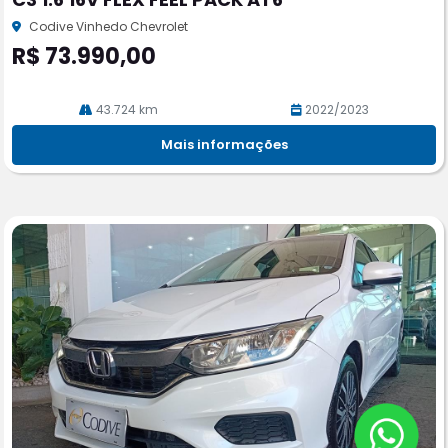
rtil
he
Codive Vinhedo Chevrolet
R$ 73.990,00
43.724 km
2022/2023
Mais informações