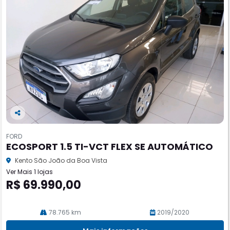
Co
m
FORD
pa
ECOSPORT 1.5 TI-VCT FLEX SE AUTOMÁTICO
rtil
he
Kento São João da Boa Vista
Ver Mais 1 lojas
R$ 69.990,00
78.765 km
2019/2020