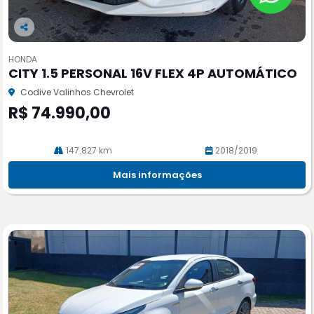
Co
m
HONDA
pa
CITY 1.5 PERSONAL 16V FLEX 4P AUTOMÁTICO
rtil
he
Codive Valinhos Chevrolet
R$ 74.990,00
147.827 km
2018/2019
Mais informações