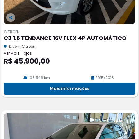
Co
m
CITROËN
pa
C3 1.6 TENDANCE 16V FLEX 4P AUTOMÁTICO
rtil
he
Divem Citroën
Ver Mais 1 lojas
R$ 45.900,00
106.548 km
2015/2016
Mais informações