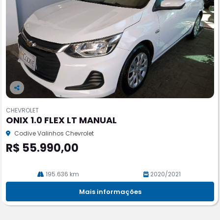
Co
m
CHEVROLET
pa
ONIX 1.0 FLEX LT MANUAL
rtil
he
Codive Valinhos Chevrolet
R$ 55.990,00
195.636 km
2020/2021
Mais informações