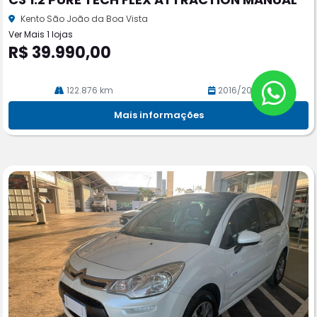
rtil
he
Kento São João da Boa Vista
Ver Mais 1 lojas
R$ 39.990,00
122.876 km
2016/2017
Mais informações