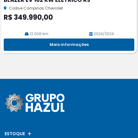
rtil
he
Codive Campinas Chevrolet
R$ 349.990,00
12.006 km
2024/2024
Mais informações
ESTOQUE