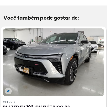
Você também pode gostar de:
Co
m
CHEVROLET
pa
BLAZER EV 102 KW ELÉTRICO RS