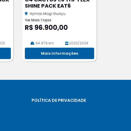
rtil
SHINE PACK EAT6
he
Hymax Mogi Guaçu
Ver Mais 1 lojas
R$ 96.900,00
023
44.979 km
2023/2024
Mais informações
POLÍTICA DE PRIVACIDADE