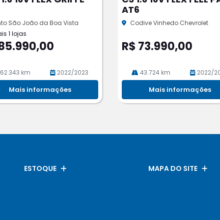
rtil
AT6
he
to São João da Boa Vista
Codive Vinhedo Chevrolet
is 1 lojas
85.990,00
R$ 73.990,00
62.343 km
2022/2023
43.724 km
2022/2
Mais informações
Mais informações
ESTOQUE
MAPA DO SITE