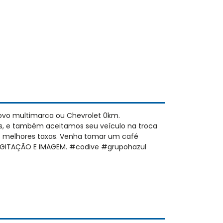
ovo multimarca ou Chevrolet 0km.
s, e também aceitamos seu veículo na troca
as melhores taxas. Venha tomar um café
 DIGITAÇÃO E IMAGEM. #codive #grupohazul