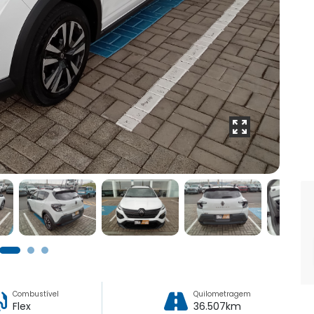
Combustível
Quilometragem
Flex
36.507km