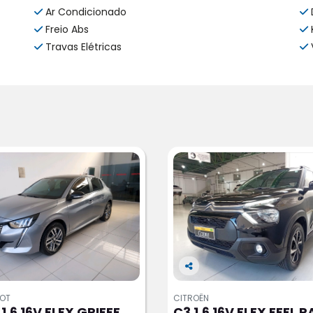
Ar Condicionado
Freio Abs
Travas Elétricas
Co
m
EOT
CITROËN
pa
1.6 16V FLEX GRIFFE
C3 1.6 16V FLEX FEEL 