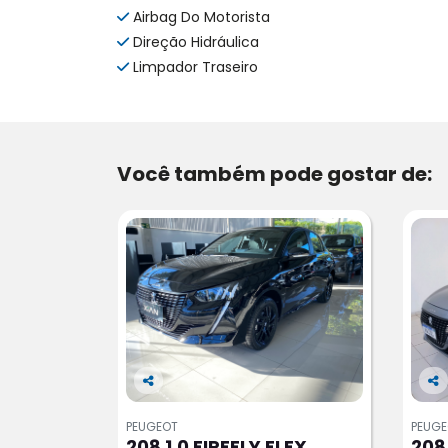
Airbag Do Motorista
Direção Hidráulica
Limpador Traseiro
Você também pode gostar de:
Co
Co
m
m
PEUGEOT
PEUG
pa
pa
208 1.0 FIREFLY FLEX
208 