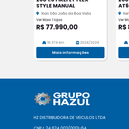
rtil
rtil
STYLE MANUAL
AT6
he
he
Xian São João da Boa Vista
Ken
Ver Mais 1 lojas
Ver Ma
R$ 77.990,00
R$ 
16.374 km
2024/2024
Mais informações
HZ DISTRIBUIDORA DE VEICULOS LTDA
CNPJ: 24.624.003/0001-64