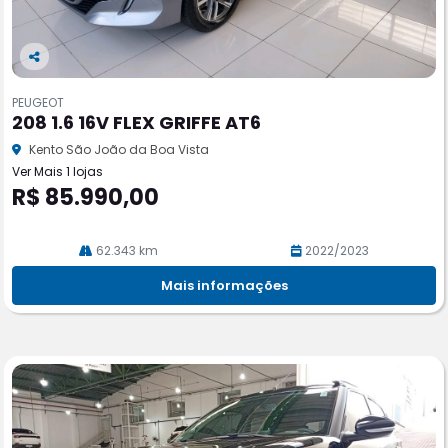
Co
m
PEUGEOT
pa
208 1.6 16V FLEX GRIFFE AT6
rtil
he
Kento São João da Boa Vista
Ver Mais 1 lojas
R$ 85.990,00
62.343 km
2022/2023
Mais informações