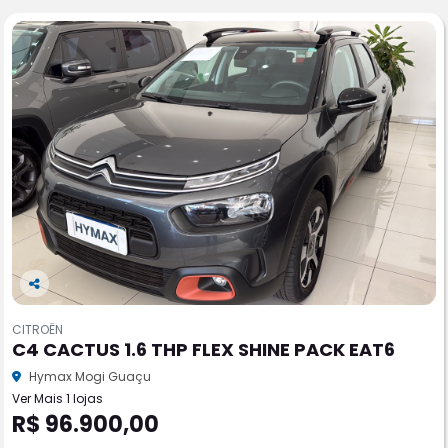
Co
m
CITROËN
pa
C4 CACTUS 1.6 THP FLEX SHINE PACK EAT6
rtil
he
Hymax Mogi Guaçu
Ver Mais 1 lojas
R$ 96.900,00