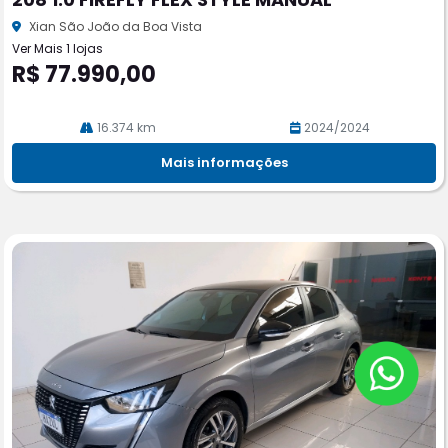
rtil
he
Xian São João da Boa Vista
Ver Mais 1 lojas
R$ 77.990,00
16.374 km
2024/2024
Mais informações