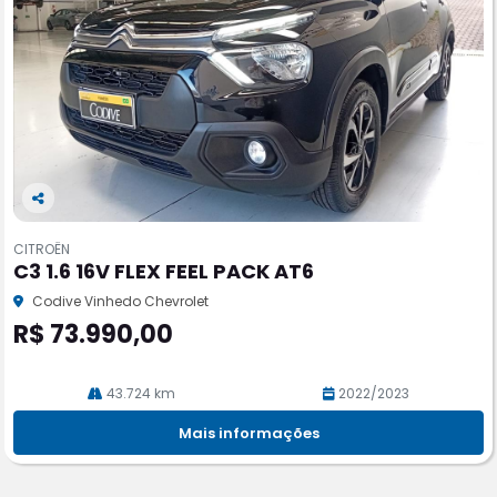
Co
m
CITROËN
pa
C3 1.6 16V FLEX FEEL PACK AT6
rtil
he
Codive Vinhedo Chevrolet
R$ 73.990,00
43.724 km
2022/2023
Mais informações