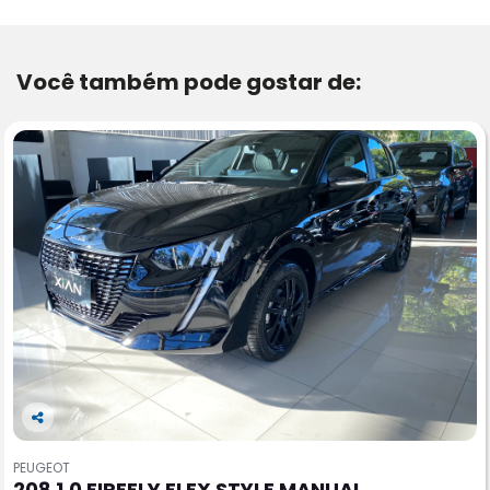
Você também pode gostar de:
Co
m
PEUGEOT
pa
208 1.0 FIREFLY FLEX STYLE MANUAL