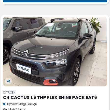
Co
m
CITROËN
pa
C4 CACTUS 1.6 THP FLEX SHINE PACK EAT6
rtil
he
Hymax Mogi Guaçu
Ver Mais 1 lojas