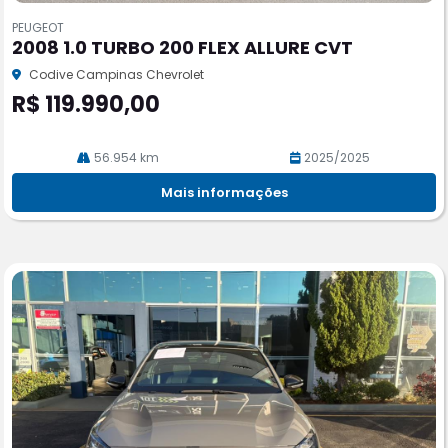
m
PEUGEOT
pa
2008 1.0 TURBO 200 FLEX ALLURE CVT
rtil
he
Codive Campinas Chevrolet
R$ 119.990,00
56.954 km
2025/2025
Mais informações