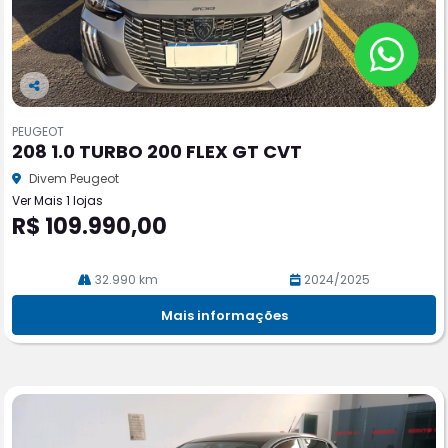
Co
m
PEUGEOT
pa
208 1.0 TURBO 200 FLEX GT CVT
rtil
he
Divem Peugeot
Ver Mais 1 lojas
R$ 109.990,00
32.990 km
2024/2025
Mais informações