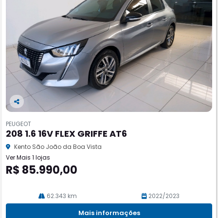
Co
m
PEUGEOT
pa
208 1.6 16V FLEX GRIFFE AT6
rtil
he
Kento São João da Boa Vista
Ver Mais 1 lojas
R$ 85.990,00
62.343 km
2022/2023
Mais informações