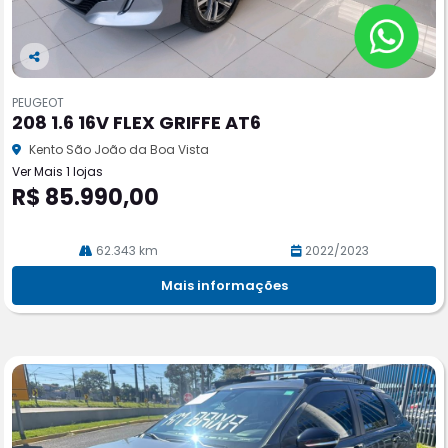
Co
m
PEUGEOT
pa
208 1.6 16V FLEX GRIFFE AT6
rtil
he
Kento São João da Boa Vista
Ver Mais 1 lojas
R$ 85.990,00
62.343 km
2022/2023
Mais informações