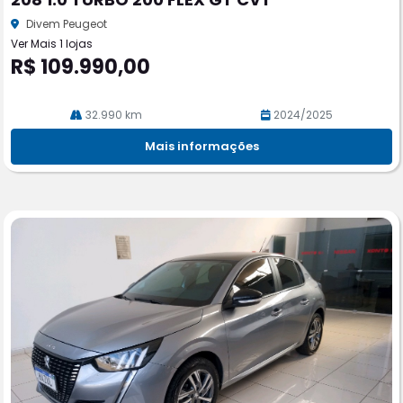
rtil
he
Divem Peugeot
Ver Mais 1 lojas
R$ 109.990,00
32.990 km
2024/2025
Mais informações