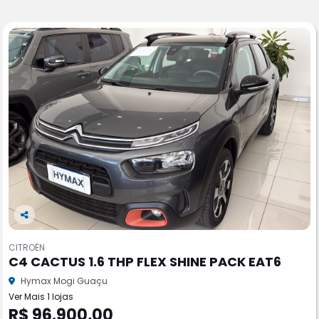
Co
m
CITROËN
pa
C4 CACTUS 1.6 THP FLEX SHINE PACK EAT6
rtil
he
Hymax Mogi Guaçu
Ver Mais 1 lojas
R$ 96.900,00