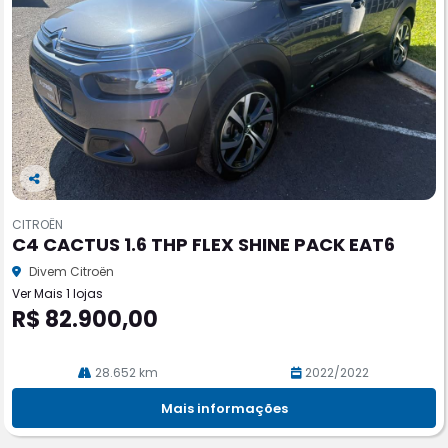
Co
m
CITROËN
pa
C4 CACTUS 1.6 THP FLEX SHINE PACK EAT6
rtil
he
Divem Citroën
Ver Mais 1 lojas
R$ 82.900,00
28.652 km
2022/2022
Mais informações